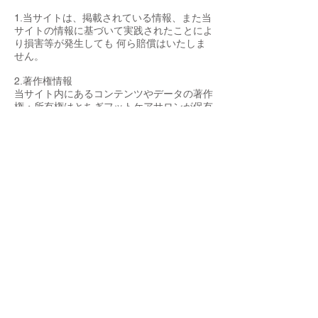
1.当サイトは、掲載されている情報、また当
サイトの情報に基づいて実践されたことによ
り損害等が発生しても 何ら賠償はいたしま
せん。
2.著作権情報
当サイト内にあるコンテンツやデータの著作
権・所有権はとちぎフットケアサロンが保有
します。
3.リンクに関する注意事項
当サイトへはご自由にリンクしていただいて
構いません。ただし、予告なくアドレスを変
更することがありますのでご注意ください。
また、当サイトはリンクに関わる一切の責任
を負いかねます。
【2018年4月1日制定】
【2024年8月1日改定】
とちぎフットケアサロン