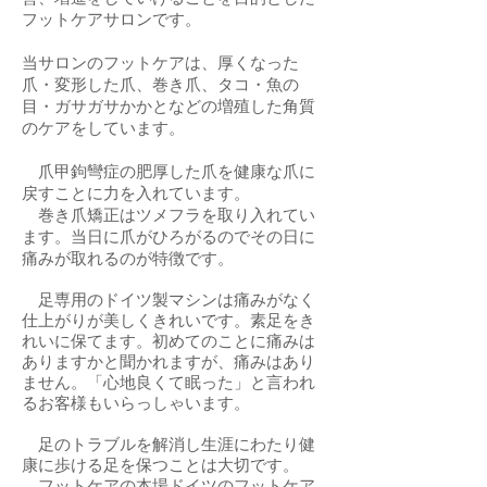
フットケアサロンです。
当サロンのフットケアは、
厚くなった
爪・変形した爪、巻き爪、タコ・魚の
目・ガサガサかかとなどの増殖した角質
のケアをしています。
爪甲鉤彎症の肥厚した爪を健康な爪に
戻すことに力を入れています。
​ 巻き爪矯正はツメフラを取り入れてい
ます。当日に爪がひろがるのでその日に
痛みが取れるのが特徴です。
足専用のドイツ製マシンは痛みがなく
仕上がりが美しくきれいです。素足をき
れいに保てま
す。初めてのことに痛みは
ありますかと聞かれますが、痛みはあり
ません。「
心地良くて眠った」と言われ
るお客様もいらっしゃいます。
​
足のトラブルを解消し生涯にわたり健
康に歩ける足を保つことは大切です。