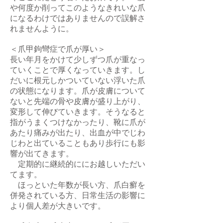
や何度か削ってこのようなきれいな爪
になるわけではありませんので誤解さ
れませんように。
＜爪甲鉤彎症で爪が厚い＞
長い年月をかけて少しずつ爪が重なっ
ていくことで厚くなっていきます。し
だいに根元しかついていない浮いた爪
の状態になります。爪が皮膚について
ないと先端の骨や皮膚が盛り上がり、
変形して伸びていきます。そうなると
指がうまくつけなかったり、靴に爪が
あたり痛みが出たり、出血が中でじわ
じわと出ていること
もあり
歩行にも影
響が出てきます。
定期的に継続的ににお越しいただい
てます。
ほっといた年数が長い方、爪白癬を
併発されている方、
日常生活の影響に
より個人差が大きいです。