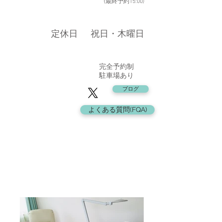
​ (
最終予約15:00
)
​定休日
​祝日・木曜日
​完全予約制
駐車場あり
ブログ
よくある質問(FQA)