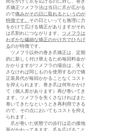
間をかけて爪を広げるのに対し、巻き
爪矯正ツメフラ法は当日に爪が広がる
ので
痛みがその日に取れるというのが
特徴です。
その日といっても無理に力
をかけて広げる矯正がありますがそれ
は爪割れにつながります。
ツメフラは
わずかな繊細な矯正のかけ方でひろげ
る
のが特徴です。
ツメフラ以外の巻き爪矯正は、定期
的に新しく付け替えるため毎回料金が
かかりますがツメフラの場合は、失く
さなければ同じものを使用するので矯
正装具代が毎回かかることなくコスト
を抑えられます。巻き爪は何年かかけ
て（個人差があります）再び巻いてき
ます。ツメフラを失くさなければまた
巻いてきたなというとき再利用できる
ので、その点においてもコストを抑え
られます。
爪が巻いた状態での歩行は足の接地
面がかわってきます。爪を広げること