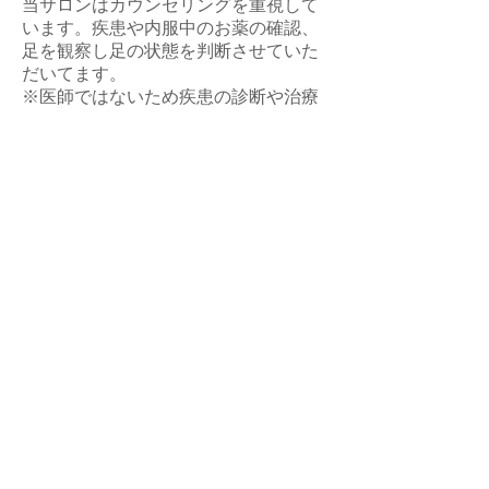
当サロンはカウンセリングを重視して
います。疾患や内服中のお薬の確認、
足を観察し足の状態を判断させていた
だいてます。
※医師ではないため疾患の診断や治療
は行いません。疾患の疑いがあると判
断した場合は病院受診をおすすめして
います。
​プロフィール
～ごあいさつ～
この事業を始め
足の健康への思いを持
ちながらフットケアに取り組んできまし
た。足で困っているお客様やご家族がい
てその足の問題の解決にむけ、足の健康