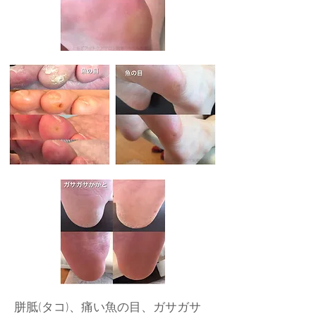
胼胝(タコ)、痛い魚の目、ガサガサ