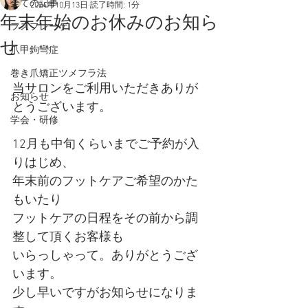
全ての記事
2024年10月13日
読了時間: 1分
年末年始のお休みのお知ら
フスフレーゲ
せ
爪甲鉤彎症
巻き爪矯正ツメフラ法
当サロンをご利用いただきありが
お知らせ
とうございます。
学会・研修
12月も中旬くらいまでご予約が入
りはじめ、
年末前のフットケアご希望のかた
もいたり
フットケアの日程をその前から調
整して頂くお客様も
いらっしゃって。ありがとうござ
います。
少し早いですがお知らせになりま