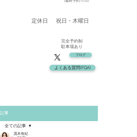
​ (
最終予約15:00
)
​定休日
​祝日・木曜日
​完全予約制
駐車場あり
ブログ
よくある質問(FQA)
記事
全ての記事
茂木有紀