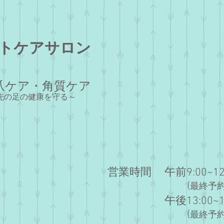
トケア
​​サロン
爪ケア・角質ケア
年先の足の健康を守る
～
​営業時間
午前9:00~12
(
最終予約1
午後13:00~1
​ (
最終予約1