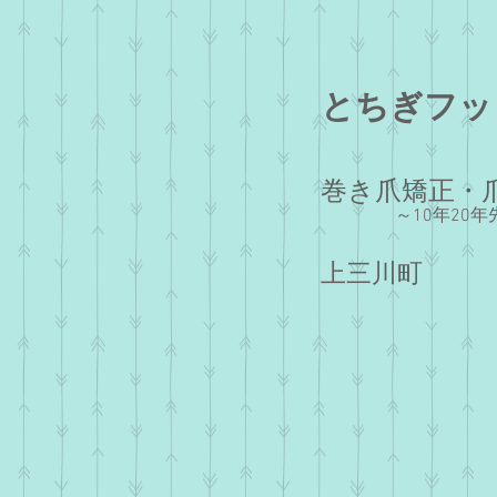
とちぎフッ
巻き爪矯正・
～10年20
上三川町