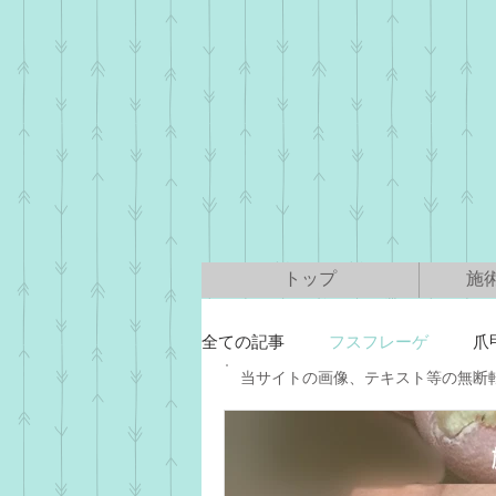
トップ
施
全ての記事
フスフレーゲ
爪
​当サイトの画像、テキスト等の無断