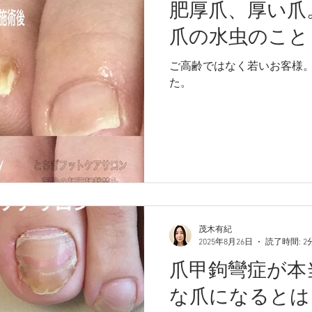
肥厚爪、厚い爪
爪の水虫のこと
ご高齢ではなく若いお客様
た。
茂木有紀
2025年8月26日
読了時間: 2
爪甲鉤彎症が本
な爪になるとは