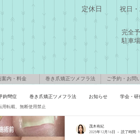
​定休日
​祝日
​完全
駐車
術案内・料金
巻き爪矯正ツメフラ法
ご予約・お問
甲鉤彎症
巻き爪矯正ツメフラ法
お知らせ
学会・研
転用転載、無断使用禁止
茂木有紀
2025年12月16日
読了時間: 