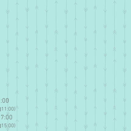
:00
1:00)
7:00
5:00
)