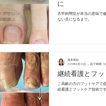
に
爪甲鉤彎症が本当の意味で
ない爪になるまで。
茂木有紀
2025年8月25日
読了時間: 1
継続看護とフッ
ご高齢の方のフットケアで
続看護とフットケア技術で