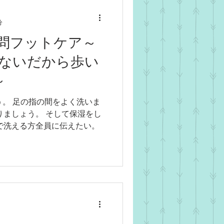
分
問フットケア～
ないだから歩い
～
う。 足の指の間をよく洗いま
りましょう。 そして保湿をし
で洗える方全員に伝えたい。