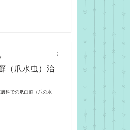
分
癬（爪水虫）治
皮膚科での爪白癬（爪の水