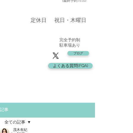
​ (
最終予約15:00
)
​定休日
​祝日・木曜日
​完全予約制
駐車場あり
ブログ
よくある質問(FQA)
記事
全ての記事
茂木有紀