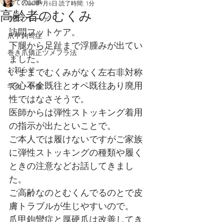
全ての記事
2024年9月6日
読了時間: 1分
高齢者のむくみ
フスフレーゲ
訪問フットケア。
爪甲鉤彎症
下腿から足趾まで浮腫みが出てい
巻き爪矯正ツメフラ法
ました。
お知らせ
いままでむくみがなく左右非対称
で心不全既往とオペ既往あり廃用
学会・研修
性ではなさそうで。
医師からは弾性ストッキング着用
の指示が出たといことで。
ご本人では履けないですがご家族
に弾性ストッキングの種類や履く
ときの注意などお話してきまし
た。
ご高齢なのとむくんでるのとで皮
膚トラブルが生じやすいので。
爪甲鉤彎症と厚硬爪は改善してき