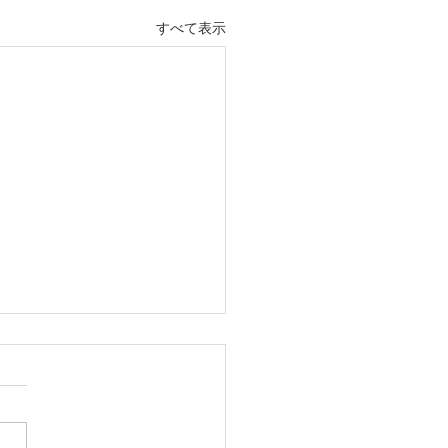
すべて表示
トケア学会北海道地方会
加しました
フットケア足病医学会の北海
方会に参加しました。 当日