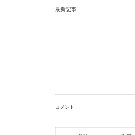
最新記事
フットケア学会関西地方会に
コメント
参加しました
日本フットケア・足病医学会 関
西地方会学術集会に参加しまし