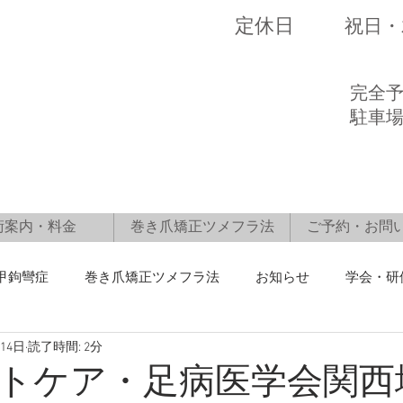
​定休日
​祝日
​完全
駐車
術案内・料金
巻き爪矯正ツメフラ法
ご予約・お問
甲鉤彎症
巻き爪矯正ツメフラ法
お知らせ
学会・研
月14日
読了時間: 2分
トケア・足病医学会関西