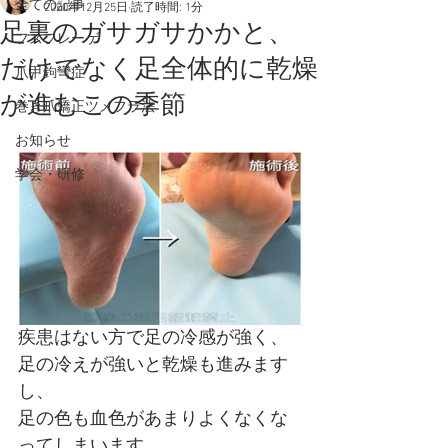
全ての記事
2020年12月25日
読了時間: 1分
足裏のガサガサかかと、
フスフレーゲ
だけでなく足全体的に乾燥
爪甲鉤彎症
が進むこの季節
巻き爪矯正ツメフラ法
お知らせ
学会・研修
疾患はない方で足の冷感が強く、
足の冷えが強いと乾燥も進みます
し、
足の色も血色があまりよくなくな
ってしまいます。