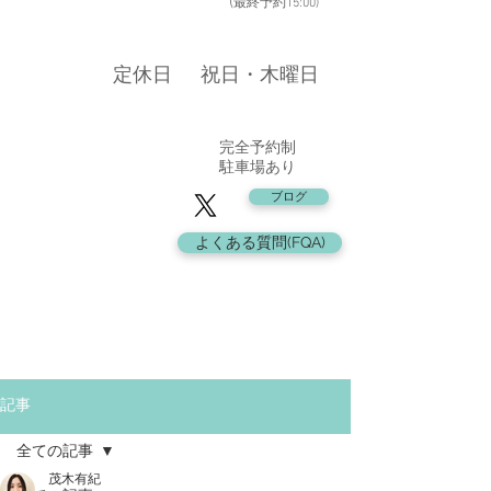
​ (
最終予約15:00
)
​定休日
​祝日・木曜日
​完全予約制
駐車場あり
ブログ
よくある質問(FQA)
記事
全ての記事
茂木有紀