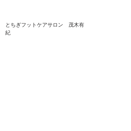
とちぎフットケアサロン　茂木有
紀
※​当サイトの画像、テキスト等の
無断転用転載、無断使用禁止
フスフレーゲ
すべて表示
最新記事