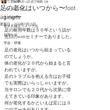
全ての記事
2020年6月14日
読了時間: 2分
足の老化はいつから〜foot
フスフレーゲ
aging〜
爪甲鉤彎症
更新日：
2020年9月15日
巻き爪矯正ツメフラ法
足の耐用年数は５０年という話が
お知らせ
先日のwebセミナーでありました。
学会・研修
足の老化はいつから始まっている
のでしょうか。
体の老化が２０代から始まると言
われていますが、
足のトラブルを抱える方はお子様
でも実際はいらっしゃいますが、
当サロンでも２０代から次第に増
えてきている印象があります。
何が老化するかといえば足には３
つのアーチがあります。