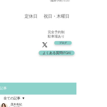
​ (
最終予約15:00
)
​定休日
​祝日・木曜日
​完全予約制
駐車場あり
ブログ
よくある質問(FQA)
記事
全ての記事
茂木有紀