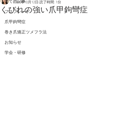
全ての記事
2021年10月12日
読了時間: 1分
くびれの強い爪甲鉤彎症
フスフレーゲ
爪甲鉤彎症
巻き爪矯正ツメフラ法
お知らせ
学会・研修