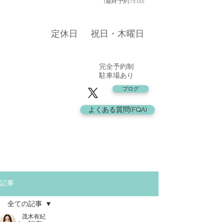
​ (
最終予約15:00
)
​定休日
​祝日・木曜日
​完全予約制
駐車場あり
ブログ
よくある質問(FQA)
記事
全ての記事
茂木有紀