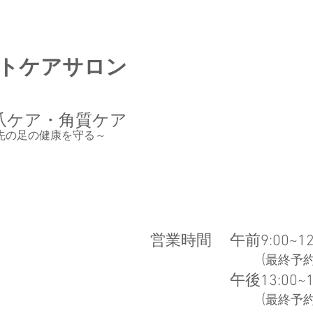
トケア
​​サロン
爪ケア・角質ケア
年先の足の健康を守る
～
​営業時間
午前9:00~12
(
最終予約1
午後13:00~1
​ (
最終予約1