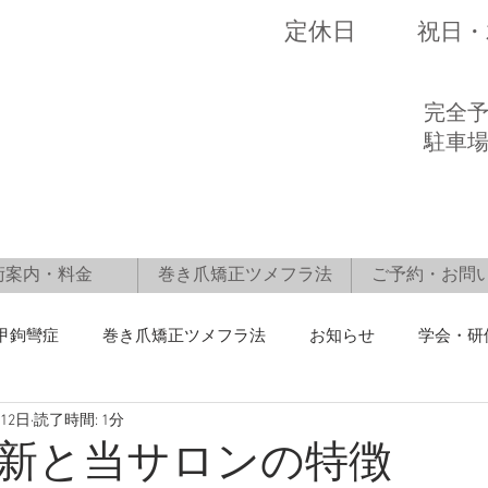
​定休日
​祝日
​完全
駐車
術案内・料金
巻き爪矯正ツメフラ法
ご予約・お問
甲鉤彎症
巻き爪矯正ツメフラ法
お知らせ
学会・研
月12日
読了時間: 1分
新と当サロンの特徴