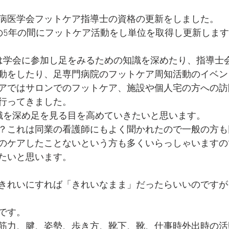
病医学会フットケア指導士の資格の更新をしました。
の5年の間にフットケア活動をし単位を取得し更新しま
は学会に参加し足をみるための知識を深めたり、指導士
動をしたり、足専門病院のフットケア周知活動のイベン
アではサロンでのフットケア、施設や個人宅の方への訪
行ってきました。
識を深め足を見る目を高めていきたいと思います。
？これは同業の看護師にもよく聞かれたので一般の方も
のケアしたことないという方も多くいらっしゃいますの
たいと思います。
きれいにすれば「きれいなまま」だったらいいのですが
です。
筋力、腱、姿勢、歩き方、靴下、靴、仕事時外出時の活