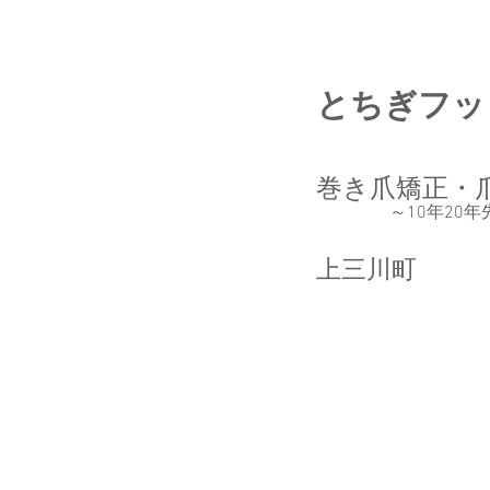
とちぎフッ
巻き爪矯正・
～10年20
上三川町